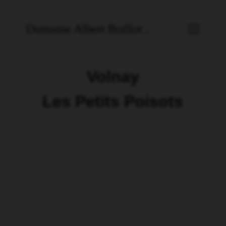
Domaine Albert Boillot .
Volnay
Les Petits Poisots