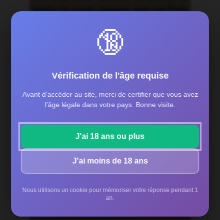
texture est souple, soyeuse, avec une finale
harmonieuse et pleine de finesse.
🔞
Un Volnay charmeur, précis et lumineux.
Elevage
Vérification de l'âge requise
Elevage en fût de
chêne
Avant d’accéder au site, merci de certifier que vous avez
ayant déjà été utilisé avec
l’âge légale dans votre pays. Bonne visite.
environ un tiers de tonneaux
neuf.
J'ai 18 ans ou plus
Nez
J'ai moins de 18 ans
Nez fin et expressif, aux
arômes de fruits rouges frais
(cerise, framboise) et de
Nous utilisons un cookie pour mémoriser votre réponse pendant 1
an.
notes florales délicates.