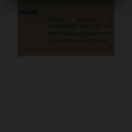
Bouche
Bouche soyeuse et
harmonieuse, portée par une
belle fraîcheur, des tanins fins
et une finale tout en finesse.
Nous contacter
Nous sommes ici : 
2 Ruelle Saint Etienne, 21190, Volnay 
dom.albert.boillot@wanadoo.fr
+33 3 80 21 61 21